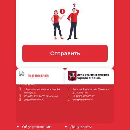
Отправить
Департамент спорта
ГБУ ДО МКСШОР «ЮГ»
города Москвы
г. Москва, ул. Хавская дом 24
Россия, Москва, ул. Лужники,
корпус 2;
д. 24, стр. 38
+7 (499) 613-94-76 Основной
+7 (495) 777-77-77
yug@mossport.ru
depsport@mos.ru
Об учреждении
Документы