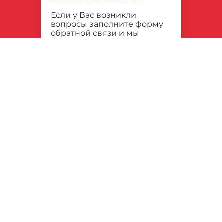
Если у Вас возникли
вопросы заполните форму
обратной связи и мы
обязательно с Вами
свяжемся
Отправить
Департамент
спорта города
ГБУ ДО МКСШОР «ЮГ»
Москвы
г. Москва, ул. Хавская
Россия, Москва, ул.
дом 24 корпус 2;
Лужники, д. 24, стр. 38
+7 (499) 613-94-76
+7 (495) 777-77-77