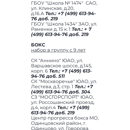
ГБОУ "Школа № 1474" САО,
ул. Клинская, д.20,
д.16.А
Тел.:
+7 (499) 613-94-
76 доб. 219
ГБОУ "Школа 1434" ЗАО, ул.
Раменки д. 15 к. 1
Тел.: + 7
(499) 613-94-76 доб. 219
БОКС
набор в группу с 9 лет
СК "Аннино" ЮАО, ул.
Варшавское шоссе, д.145,
корп. 6
Тел.: +7 (499) 613-
94-76 доб. 511
СК "Москворечье" ЮАО, ул.
Лестева, д.3, стр. 1
Тел.: +7
(499) 613-94-76 доб. 304
СЗ "МОСГОРСПОРТ" ЮАО,
ул. Россошанский проезд,
д.4, корп.4
Тел.:
+7 (499)
613-94-76 доб. 219
Центр прогресса бокса МО,
Одинцовский район, г.
Одинцово, ул. Говорова,