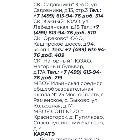
СК "Садовники" ЮАО, ул.
Садовники, д.13, стр.3
Тел.:
+7 (499) 613-94-76 доб. 314
СК "Южный" ЮАО, ул.
Лебедянская, д.18 Тел.:
+7
(499) 613-94-76 доб. 510
СК "Орехово" ЮАО,
Каширское шоссе, д.94,
корп.1
Тел.: +7 (499) 613-94-
76 доб. 409
СК "Нагорный" ЮЗАО,
Нагорный бульвар,
д.17А
Тел.: +7 (499) 613-94-
76 доб. 219
МБОУ Ильинская средняя
общеобразовательная
школа № 25 Мос. область, г.
Раменское, с. Быково, ул.
Колхозная, д.171
МБОУ СОШ № 20 г.
Красногорск, д. Путилково,
Спасо-Тушинский бульвар,
д. 4
КАРАТЭ
набор в группу с 7 лет, 10