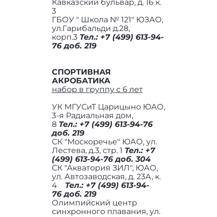
Кавказский бульвар, д. 16 к.
3
ГБОУ " Школа № 121" ЮЗАО,
ул.Гарибальди д.28,
корп.3
Тел.:
+7 (499) 613-94-
76 доб. 219
СПОРТИВНАЯ
АКРОБАТИКА
набор в группу с 6 лет
УК МГУСиТ Царицыно ЮАО,
3-я Радиальная дом,
8
Тел.:
+7 (499) 613-94-76
доб. 219
СК "Москоречье" ЮАО, ул.
Лестева, д.3, стр. 1
Тел.: +7
(499) 613-94-76 доб. 304
СК "Акватория ЗИЛ", ЮАО,
ул. Автозаводская, д. 23А, к.
4
Тел.:
+7 (499) 613-94-
76 доб. 219
Олимпийский центр
синхронного плавания, ул.