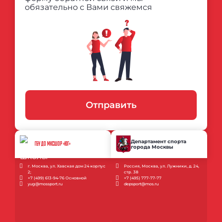
обязательно с Вами свяжемся
Отправить
Департамент спорта
ГБУ ДО МКСШОР «ЮГ»
города Москвы
г. Москва, ул. Хавская дом 24 корпус
Россия, Москва, ул. Лужники, д. 24,
2;
стр. 38
+7 (499) 613-94-76 Основной
+7 (495) 777-77-77
yug@mossport.ru
depsport@mos.ru