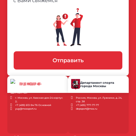
с Вами свяжемся
Отправить
Департамент спорта
ГБУ ДО МКСШОР «ЮГ»
города Москвы
г. Москва, ул. Хавская дом 24 корпус
Россия, Москва, ул. Лужники, д. 24,
2;
стр. 38
+7 (499) 613-94-76 Основной
+7 (495) 777-77-77
yug@mossport.ru
depsport@mos.ru