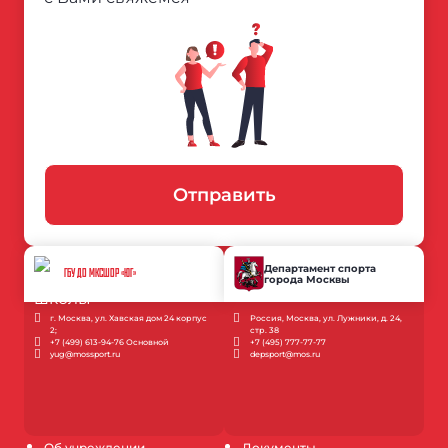
Отправить
Департамент спорта
ГБУ ДО МКСШОР «ЮГ»
города Москвы
г. Москва, ул. Хавская дом 24 корпус
Россия, Москва, ул. Лужники, д. 24,
2;
стр. 38
+7 (499) 613-94-76 Основной
+7 (495) 777-77-77
yug@mossport.ru
depsport@mos.ru
Об учреждении
Документы