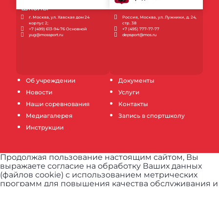
г. Москва, ул. Хавская дом 24
Россия, Москва, ул. Лужники, д. 24,
корпус 2;
стр. 38
+7 (499) 613-94-76 Основной
+7 (495) 777-77-77
yug@mossport.ru
depsport@mos.ru
Об учреждении
Документы
Новости
Услуги
Наши соревнования
Контакты
Медиагалерея
Запись в спортшколу
Инструкции
Продолжая пользование настоящим сайтом, Вы
выражаете согласие на обработку Ваших данных
(файлов cookie) с использованием метрических
программ для повышения качества обслуживания и
обеспечения максимального удобства и комфорта
пользователей при использовании сайта.
Узнать
подробнее.