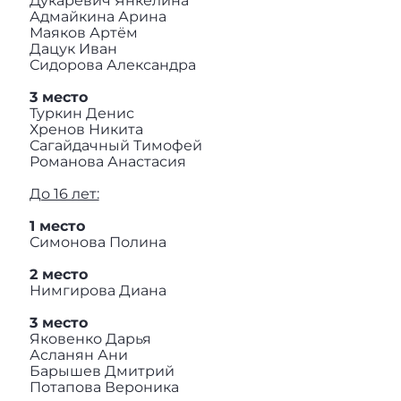
Дукаревич Янкелина
Адмайкина Арина
Маяков Артём
Дацук Иван
Сидорова Александра
3 место
Туркин Денис
Хренов Никита
Сагайдачный Тимофей
Романова Анастасия
До 16 лет:
1 место
Симонова Полина
2 место
Нимгирова Диана
3 место
Яковенко Дарья
Асланян Ани
Барышев Дмитрий
Потапова Вероника