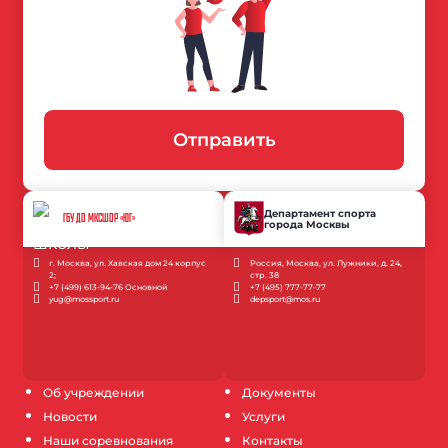
Отправить
Департамент спорта
ГБУ ДО МКСШОР «ЮГ»
города Москвы
г. Москва, ул. Хавская дом 24 корпус
Россия, Москва, ул. Лужники, д. 24,
2;
стр. 38
+7 (499) 613-94-76 Основной
+7 (495) 777-77-77
yug@mossport.ru
depsport@mos.ru
Об учреждении
Документы
Новости
Услуги
Наши соревнования
Контакты